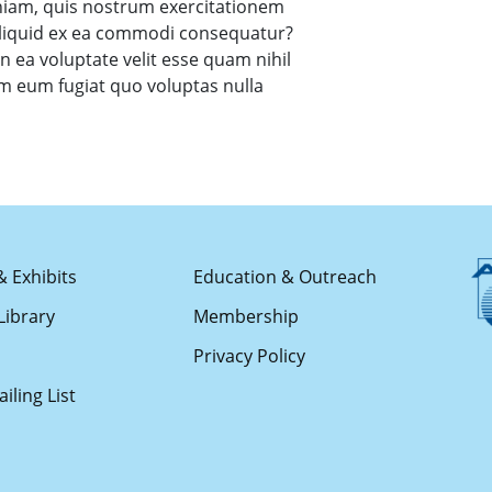
niam, quis nostrum exercitationem
 aliquid ex ea commodi consequatur?
n ea voluptate velit esse quam nihil
em eum fugiat quo voluptas nulla
& Exhibits
Education & Outreach
Library
Membership
s
Privacy Policy
iling List