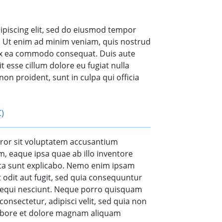
ipiscing elit, sed do eiusmod tempor
a. Ut enim ad minim veniam, quis nostrud
p ex ea commodo consequat. Duis aute
it esse cillum dolore eu fugiat nulla
non proident, sunt in culpa qui officia
C)
rror sit voluptatem accusantium
 eaque ipsa quae ab illo inventore
dicta sunt explicabo. Nemo enim ipsam
 odit aut fugit, sed quia consequuntur
sequi nesciunt. Neque porro quisquam
consectetur, adipisci velit, sed quia non
abore et dolore magnam aliquam